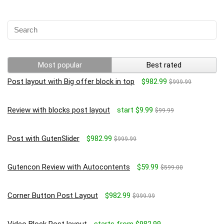
Most popular
Best rated
Post layout with Big offer block in top
$982.99
$999.99
Review with blocks post layout
start $9.99
$99.99
Post with GutenSlider
$982.99
$999.99
Gutencon Review with Autocontents
$59.99
$599.00
Corner Button Post Layout
$982.99
$999.99
Video Block Post layout
starts from $982.99