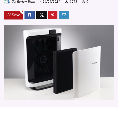
Tốt Review Team
24/09/2021
1593
0
1
Save