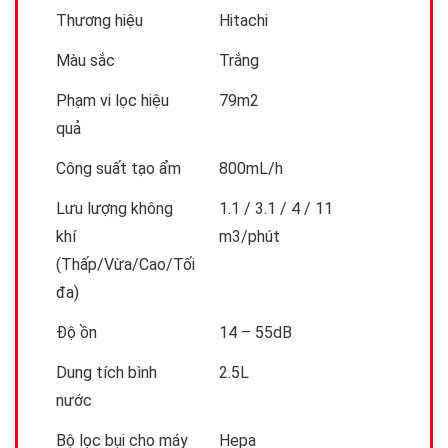
Thương hiệu
Hitachi
Màu sắc
Trắng
Phạm vi lọc hiệu
79m2
quả
Công suất tạo ẩm
800mL/h
Lưu lượng không
1.1 / 3.1 / 4 / 11
khí
m3/phút
(Thấp/Vừa/Cao/Tối
đa)
Độ ồn
14 – 55dB
Dung tích bình
2.5L
nước
Bộ lọc bụi cho máy
Hepa